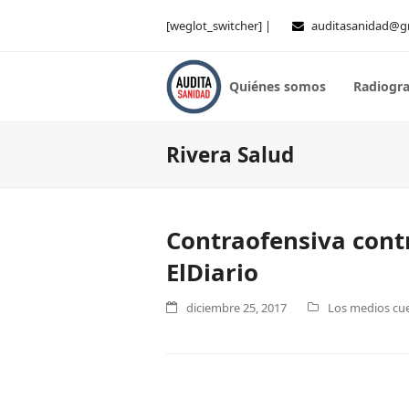
[weglot_switcher] |
auditasanidad@g
Quiénes somos
Radiogra
Rivera Salud
Contraofensiva contr
ElDiario
diciembre 25, 2017
Los medios cue