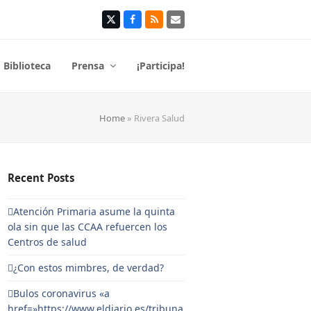
Twitter
Facebook
RSS
Correo
electrónico
Biblioteca
Prensa
¡Participa!
Home
»
Rivera Salud
Recent Posts
Atención Primaria asume la quinta
ola sin que las CCAA refuercen los
Centros de salud
¿Con estos mimbres, de verdad?
Bulos coronavirus «a
href=»https://www.eldiario.es/tribuna