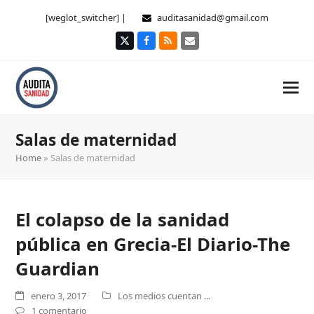
[weglot_switcher] |
auditasanidad@gmail.com
Twitter
Facebook
RSS
Correo
electrónico
Salas de maternidad
Home
»
Salas de maternidad
El colapso de la sanidad
pública en Grecia-El Diario-The
Guardian
enero 3, 2017
Los medios cuentan ...
1 comentario