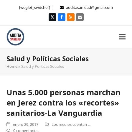
[weglot_switcher] |
auditasanidad@gmail.com
Twitter
Facebook
RSS
Correo
electrónico
Salud y Políticas Sociales
Home
»
Salud y Políticas Sociales
Unas 5.000 personas marchan
en Jerez contra los «recortes»
sanitarios-La Vanguardia
enero 29, 2017
Los medios cuentan ...
0 comentarios