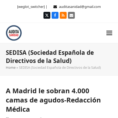
[weglot_switcher] |
auditasanidad@gmail.com
Twitter
Facebook
RSS
Correo
electrónico
SEDISA (Sociedad Española de
Directivos de la Salud)
Home
»
SEDISA (Sociedad Española de Directivos de la Salud)
A Madrid le sobran 4.000
camas de agudos-Redacción
Médica