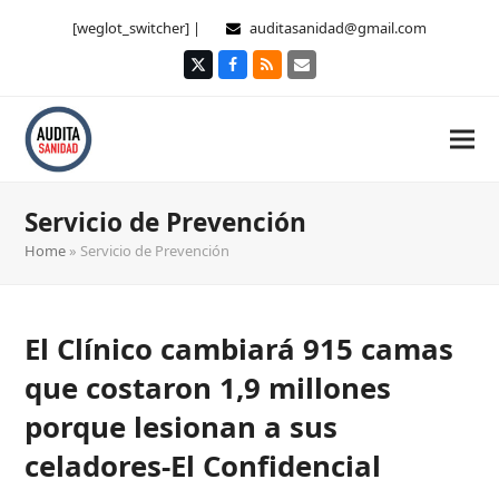
[weglot_switcher] |
auditasanidad@gmail.com
Twitter
Facebook
RSS
Correo
electrónico
Servicio de Prevención
Home
»
Servicio de Prevención
El Clínico cambiará 915 camas
que costaron 1,9 millones
porque lesionan a sus
celadores-El Confidencial