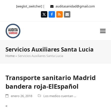
[weglot_switcher] |
auditasanidad@gmail.com
Twitter
Facebook
RSS
Correo
electrónico
Servicios Auxiliares Santa Lucia
Home
»
Servicios Auxiliares Santa Lucia
Transporte sanitario Madrid
bandera roja-ElEspañol
enero 26, 2018
Los medios cuentan ...
<