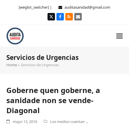
[weglot_switcher] |
auditasanidad@gmail.com
Twitter
Facebook
RSS
Correo
electrónico
Servicios de Urgencias
Home
»
Servicios de Urgencias
Goberne quen goberne, a
sanidade non se vende-
Diagonal
mayo 13, 2016
Los medios cuentan ...