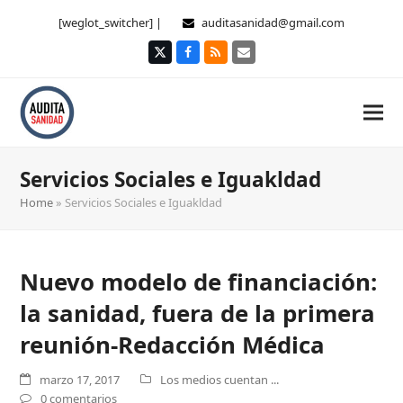
[weglot_switcher] |
auditasanidad@gmail.com
Twitter
Facebook
RSS
Correo
electrónico
Servicios Sociales e Iguakldad
Home
»
Servicios Sociales e Iguakldad
Nuevo modelo de financiación:
la sanidad, fuera de la primera
reunión-Redacción Médica
marzo 17, 2017
Los medios cuentan ...
0 comentarios