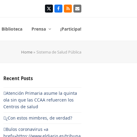
Twitter
Facebook
RSS
Correo
electrónico
Biblioteca
Prensa
¡Participa!
Home
»
Sistema de Salud Pública
Recent Posts
Atención Primaria asume la quinta
ola sin que las CCAA refuercen los
Centros de salud
¿Con estos mimbres, de verdad?
Bulos coronavirus «a
href=»https://www.eldiario.es/tribuna