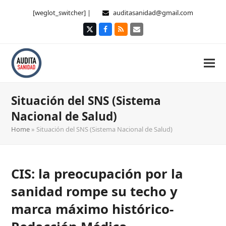
[weglot_switcher] |
auditasanidad@gmail.com
Twitter
Facebook
RSS
Correo
electrónico
Situación del SNS (Sistema
Nacional de Salud)
Home
»
Situación del SNS (Sistema Nacional de Salud)
CIS: la preocupación por la
sanidad rompe su techo y
marca máximo histórico-