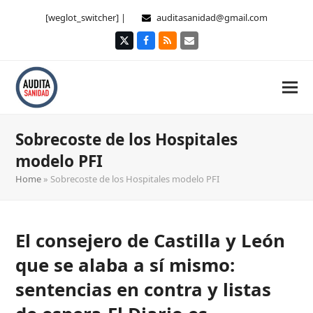
[weglot_switcher] |
auditasanidad@gmail.com
Twitter
Facebook
RSS
Correo
electrónico
Sobrecoste de los Hospitales
modelo PFI
Home
»
Sobrecoste de los Hospitales modelo PFI
El consejero de Castilla y León
que se alaba a sí mismo:
sentencias en contra y listas