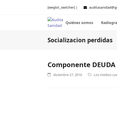
[weglot_switcher] |
auditasanidad@g
Quiénes somos
Radiogra
Socializacion perdidas
Componente DEUDA I
diciembre 27, 2016
Los medios cue