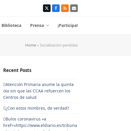
Twitter
Facebook
RSS
Correo
electrónico
Biblioteca
Prensa
¡Participa!
Home
»
Socializacion perdidas
Recent Posts
Atención Primaria asume la quinta
ola sin que las CCAA refuercen los
Centros de salud
¿Con estos mimbres, de verdad?
Bulos coronavirus «a
href=»https://www.eldiario.es/tribuna