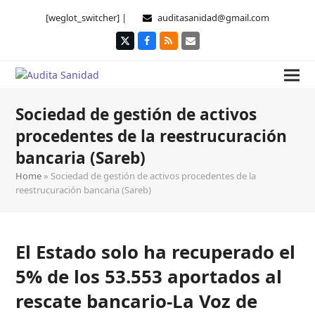
[weglot_switcher] |
auditasanidad@gmail.com
Twitter
Facebook
RSS
Correo
electrónico
Sociedad de gestión de activos
procedentes de la reestrucuración
bancaria (Sareb)
Home
»
Sociedad de gestión de activos procedentes de la
reestrucuración bancaria (Sareb)
El Estado solo ha recuperado el
5% de los 53.553 aportados al
rescate bancario-La Voz de