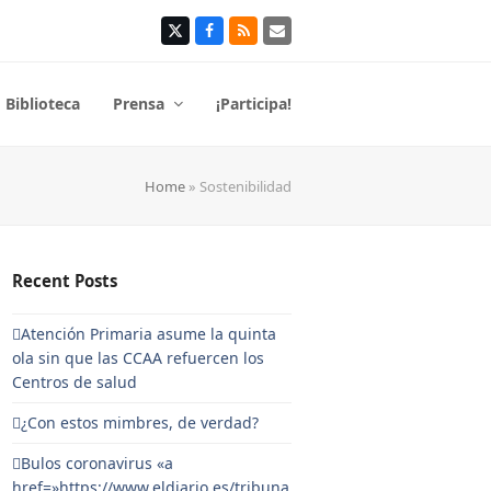
Twitter
Facebook
RSS
Correo
electrónico
Biblioteca
Prensa
¡Participa!
Home
»
Sostenibilidad
Recent Posts
Atención Primaria asume la quinta
ola sin que las CCAA refuercen los
Centros de salud
¿Con estos mimbres, de verdad?
Bulos coronavirus «a
href=»https://www.eldiario.es/tribuna