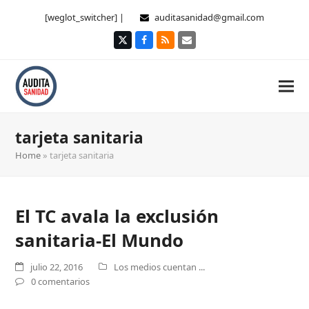
[weglot_switcher] |
auditasanidad@gmail.com
Twitter
Facebook
RSS
Correo
electrónico
tarjeta sanitaria
Home
»
tarjeta sanitaria
El TC avala la exclusión
sanitaria-El Mundo
julio 22, 2016
Los medios cuentan ...
0 comentarios