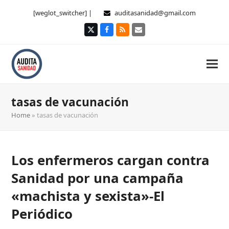
[weglot_switcher] |
auditasanidad@gmail.com
Twitter
Facebook
RSS
Correo
electrónico
tasas de vacunación
Home
»
tasas de vacunación
Los enfermeros cargan contra
Sanidad por una campaña
«machista y sexista»-El
Periódico