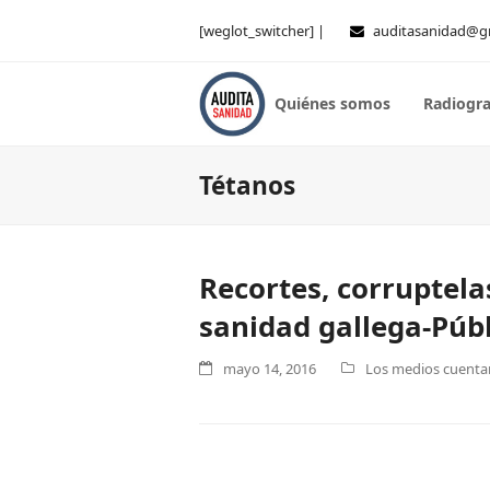
[weglot_switcher] |
auditasanidad@g
Quiénes somos
Radiogra
Tétanos
Recortes, corruptela
sanidad gallega-Púb
mayo 14, 2016
Los medios cuentan 