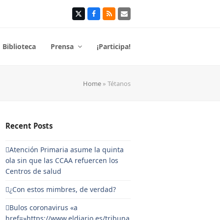
Twitter
Facebook
RSS
Correo
electrónico
Biblioteca
Prensa
¡Participa!
Home
»
Tétanos
Recent Posts
Atención Primaria asume la quinta
ola sin que las CCAA refuercen los
Centros de salud
¿Con estos mimbres, de verdad?
Bulos coronavirus «a
href=»https://www.eldiario.es/tribuna