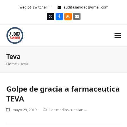
[weglot_switcher] |
auditasanidad@gmail.com
Twitter
Facebook
RSS
Correo
electrónico
Teva
Home
»
Teva
Golpe de gracia a farmaceutica
TEVA
mayo 29, 2019
Los medios cuentan ...