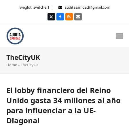
[weglot_switcher] |
auditasanidad@gmail.com
Twitter
Facebook
RSS
Correo
electrónico
TheCityUK
Home
»
TheCityUK
El lobby financiero del Reino
Unido gasta 34 millones al año
para influenciar a la UE-
Diagonal