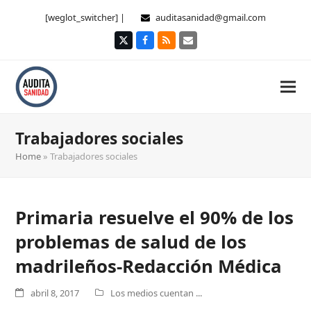
[weglot_switcher] |
auditasanidad@gmail.com
Twitter
Facebook
RSS
Correo
electrónico
Trabajadores sociales
Home
»
Trabajadores sociales
Primaria resuelve el 90% de los
problemas de salud de los
madrileños-Redacción Médica
abril 8, 2017
Los medios cuentan ...