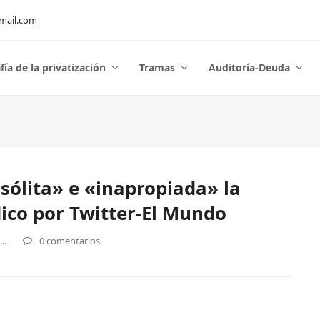
mail.com
fía de la privatización
Tramas
Auditoría-Deuda
nsólita» e «inapropiada» la
co por Twitter-El Mundo
..
0 comentarios