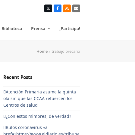
Twitter
Facebook
RSS
Correo
electrónico
Biblioteca
Prensa
¡Participa!
Home
»
trabajo precario
Recent Posts
Atención Primaria asume la quinta
ola sin que las CCAA refuercen los
Centros de salud
¿Con estos mimbres, de verdad?
Bulos coronavirus «a
href=»https://www.eldiario.es/tribuna