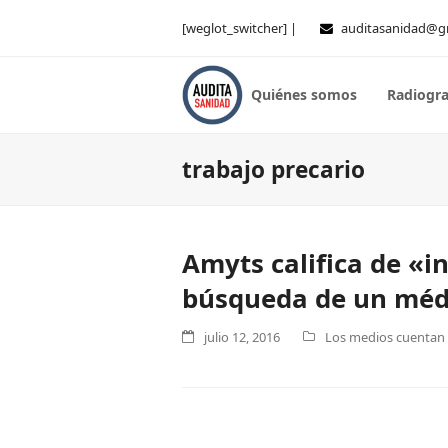
[weglot_switcher] |
auditasanidad@g
Quiénes somos
Radiogra
trabajo precario
Amyts califica de «i
búsqueda de un médi
julio 12, 2016
Los medios cuentan .