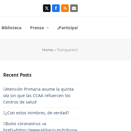
Twitter
Facebook
RSS
Correo
electrónico
Biblioteca
Prensa
¡Participa!
Home
»
Transparent
Recent Posts
Atención Primaria asume la quinta
ola sin que las CCAA refuercen los
Centros de salud
¿Con estos mimbres, de verdad?
Bulos coronavirus «a
href=»https://www.eldiario.es/tribuna