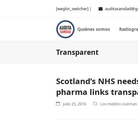
[weglot_switcher] |
auditasanidad@g
Quiénes somos
Radiogra
Transparent
Scotland’s NHS need
pharma links transp
julio 25, 2016
Los medios cuentan .