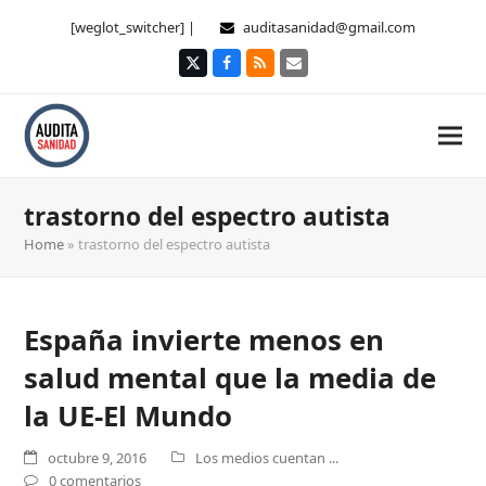
[weglot_switcher] |
auditasanidad@gmail.com
Twitter
Facebook
RSS
Correo
electrónico
trastorno del espectro autista
Home
»
trastorno del espectro autista
España invierte menos en
salud mental que la media de
la UE-El Mundo
octubre 9, 2016
Los medios cuentan ...
0 comentarios