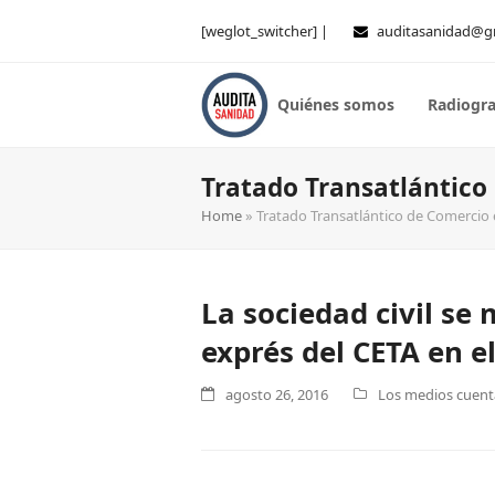
[weglot_switcher] |
auditasanidad@g
Quiénes somos
Radiogra
Tratado Transatlántico 
Home
»
Tratado Transatlántico de Comercio e
La sociedad civil se 
exprés del CETA en 
agosto 26, 2016
Los medios cuenta