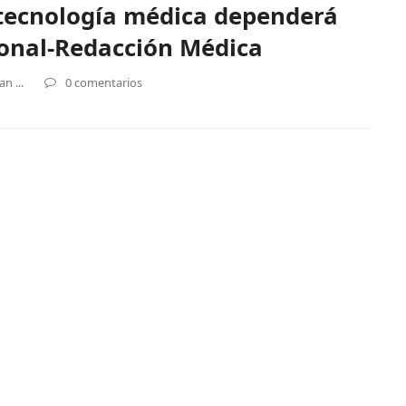
a tecnología médica dependerá
ional-Redacción Médica
n ...
0 comentarios