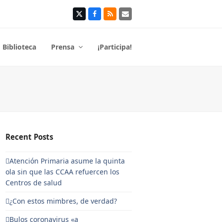
Twitter
Facebook
RSS
Correo
electrónico
Biblioteca
Prensa
¡Participa!
Recent Posts
Atención Primaria asume la quinta
ola sin que las CCAA refuercen los
Centros de salud
¿Con estos mimbres, de verdad?
Bulos coronavirus «a