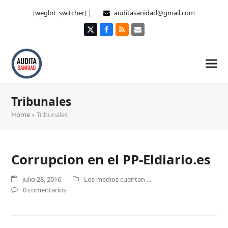
[weglot_switcher] |
auditasanidad@gmail.com
Twitter
Facebook
RSS
Correo
electrónico
Tribunales
Home
»
Tribunales
Corrupcion en el PP-Eldiario.es
julio 28, 2016
Los medios cuentan ...
0 comentarios