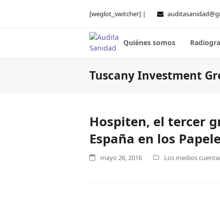
[weglot_switcher] |
auditasanidad@g
Quiénes somos
Radiogra
Tuscany Investment Gr
Hospiten, el tercer 
España en los Papel
mayo 26, 2016
Los medios cuentan 