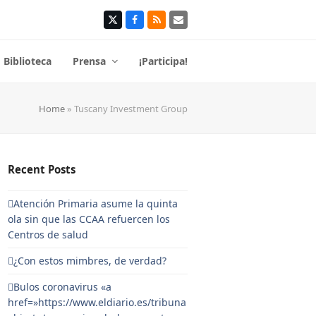
Twitter
Facebook
RSS
Correo
electrónico
Biblioteca
Prensa
¡Participa!
Home
»
Tuscany Investment Group
Recent Posts
Atención Primaria asume la quinta
ola sin que las CCAA refuercen los
Centros de salud
¿Con estos mimbres, de verdad?
Bulos coronavirus «a
href=»https://www.eldiario.es/tribuna