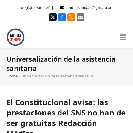
[weglot_switcher] |
auditasanidad@gmail.com
Twitter
Facebook
RSS
Correo
electrónico
Universalización de la asistencia
sanitaria
Home
»
Universalización de la asistencia sanitaria
El Constitucional avisa: las
prestaciones del SNS no han de
ser gratuitas-Redacción