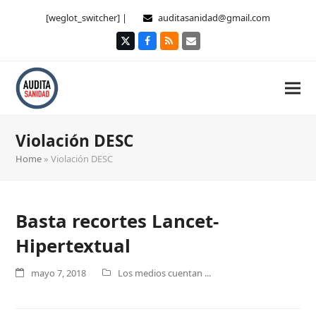
[weglot_switcher] |
auditasanidad@gmail.com
Twitter
Facebook
RSS
Correo
electrónico
Violación DESC
Home
»
Violación DESC
Basta recortes Lancet-
Hipertextual
mayo 7, 2018
Los medios cuentan ...