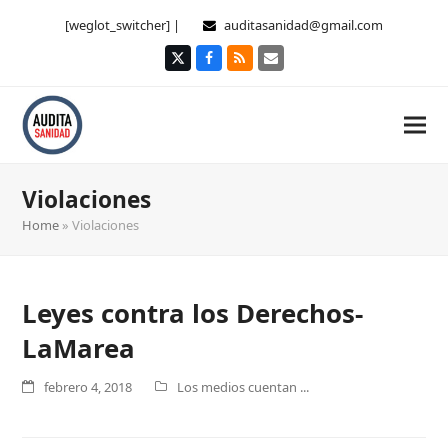
[weglot_switcher] |
auditasanidad@gmail.com
Twitter
Facebook
RSS
Correo
electrónico
Violaciones
Home
»
Violaciones
Leyes contra los Derechos-
LaMarea
febrero 4, 2018
Los medios cuentan ...