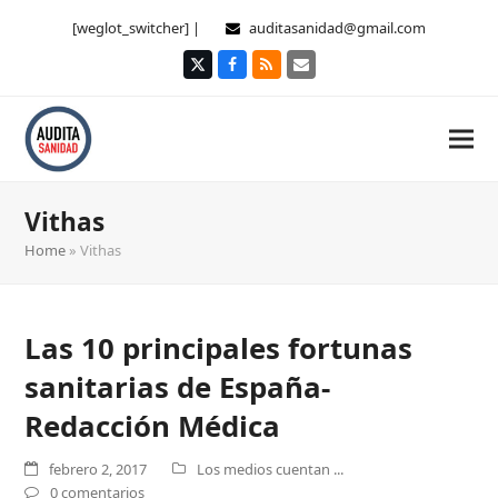
[weglot_switcher] |
auditasanidad@gmail.com
Twitter
Facebook
RSS
Correo
electrónico
Vithas
Home
»
Vithas
Las 10 principales fortunas
sanitarias de España-
Redacción Médica
febrero 2, 2017
Los medios cuentan ...
0 comentarios