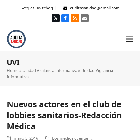
[weglot_switcher] |
auditasanidad@gmail.com
Twitter
Facebook
RSS
Correo
electrónico
UVI
Home
»
Unidad Vigilancia Informativa
»
Unidad Vigilancia
Informativa
Nuevos actores en el club de
lobbies sanitarios-Redacción
Médica
mayo 3, 2016
Los medios cuentan ...