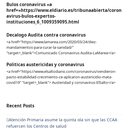
Bulos coronavirus «a
href=»https://www.eldiario.es/tribunaabierta/coron
avirus-bulos-expertos-
instituciones_6_1009359095.html
Decalogo Audita contra coronavirus
<a href="https://www.lamarea.com/2020/03/24/diez-
mandamientos-para-curar-la-sanidad/"
"target=_blank">Comunicado Coronavirus Audita-LaMarea</a>
Politicas austericidas y coronavirus
<a href="https://www.elsaltodiario.com/coronavirus/vendieron-
pacto-estabilidad-crecimiento-ce-aplicaron-austericidio-mata-
covid19" "target=_blank"> Austeridad y coronavirus-ElSalto</a>
Recent Posts
Atención Primaria asume la quinta ola sin que las CCAA
refuercen los Centros de salud