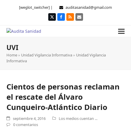
[weglot_switcher] |
auditasanidad@gmail.com
Twitter
Facebook
RSS
Correo
electrónico
UVI
Home
»
Unidad Vigilancia Informativa
»
Unidad Vigilancia
Informativa
Cientos de personas reclaman
el rescate del Álvaro
Cunqueiro-Atlántico Diario
septiembre 4, 2016
Los medios cuentan ...
0 comentarios