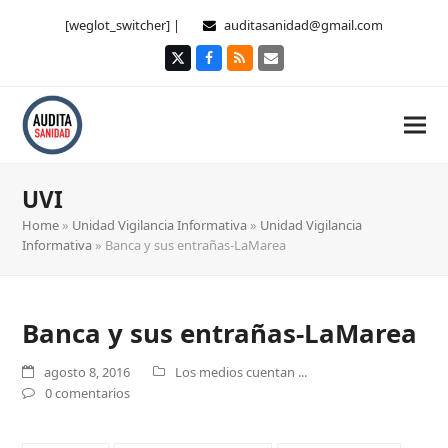
[weglot_switcher] |
auditasanidad@gmail.com
Twitter
Facebook
RSS
Correo
electrónico
UVI
Home
»
Unidad Vigilancia Informativa
»
Unidad Vigilancia
Informativa
»
Banca y sus entrañas-LaMarea
Banca y sus entrañas-LaMarea
agosto 8, 2016
Los medios cuentan ...
0 comentarios