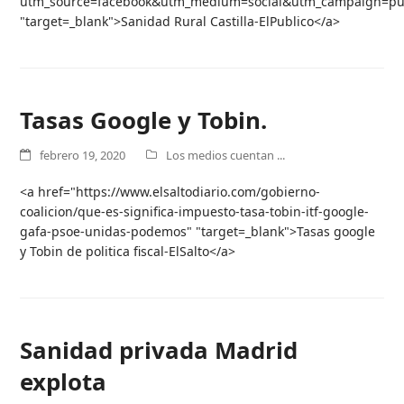
utm_source=facebook&utm_medium=social&utm_campaign=pub
"target=_blank">Sanidad Rural Castilla-ElPublico</a>
Tasas Google y Tobin.
febrero 19, 2020
Los medios cuentan ...
<a href="https://www.elsaltodiario.com/gobierno-
coalicion/que-es-significa-impuesto-tasa-tobin-itf-google-
gafa-psoe-unidas-podemos" "target=_blank">Tasas google
y Tobin de politica fiscal-ElSalto</a>
Sanidad privada Madrid
explota