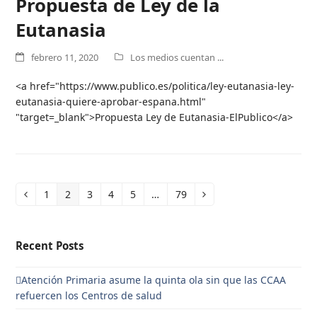
Propuesta de Ley de la
Eutanasia
febrero 11, 2020
Los medios cuentan ...
<a href="https://www.publico.es/politica/ley-eutanasia-ley-
eutanasia-quiere-aprobar-espana.html"
"target=_blank">Propuesta Ley de Eutanasia-ElPublico</a>
1
2
3
4
5
…
79
Anterior
Page
Page
Page
Page
Page
Page
Siguiente
Recent Posts
Atención Primaria asume la quinta ola sin que las CCAA
refuercen los Centros de salud