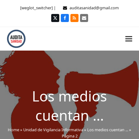
[weglot_switcher] |
auditasanidad@gmail.com
Twitter
Facebook
RSS
Correo
electrónico
Los medios
cuentan …
Home
»
Unidad de Vigilancia Informativa
»
Los medios cuentan ...
»
Página 2