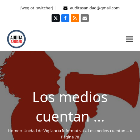
[weglot_switcher] |
auditasanidad@gmail.com
Twitter
Facebook
RSS
Correo
electrónico
Los medios
cuentan …
Home
»
Unidad de Vigilancia Informativa
»
Los medios cuentan ...
»
Página 78