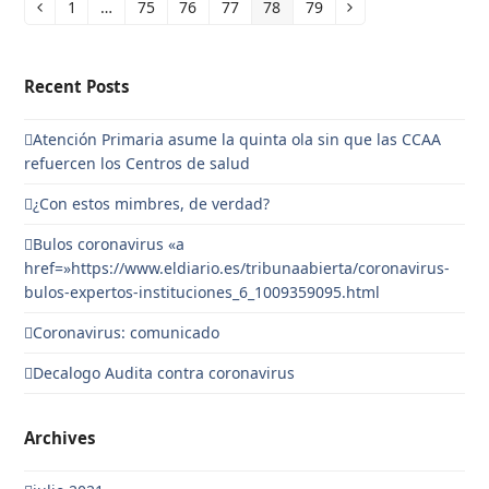
1
…
75
76
77
78
79
Anterior
Page
Page
Page
Page
Page
Page
Siguiente
Recent Posts
Atención Primaria asume la quinta ola sin que las CCAA
refuercen los Centros de salud
¿Con estos mimbres, de verdad?
Bulos coronavirus «a
href=»https://www.eldiario.es/tribunaabierta/coronavirus-
bulos-expertos-instituciones_6_1009359095.html
Coronavirus: comunicado
Decalogo Audita contra coronavirus
Archives