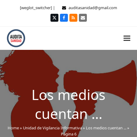
[weglot_switcher] |
auditasanidad@gmail.com
Twitter
Facebook
RSS
Correo
electrónico
Los medios
cuentan …
Home
»
Unidad de Vigilancia Informativa
»
Los medios cuentan ...
»
Página 6