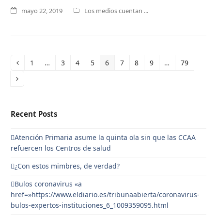
mayo 22, 2019
Los medios cuentan ...
1
…
3
4
5
6
7
8
9
…
79
Anterior
Page
Page
Page
Page
Page
Page
Page
Page
Page
Siguiente
Recent Posts
Atención Primaria asume la quinta ola sin que las CCAA
refuercen los Centros de salud
¿Con estos mimbres, de verdad?
Bulos coronavirus «a
href=»https://www.eldiario.es/tribunaabierta/coronavirus-
bulos-expertos-instituciones_6_1009359095.html