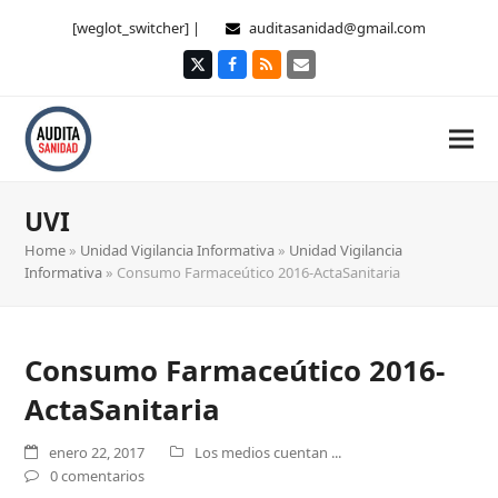
[weglot_switcher] |
auditasanidad@gmail.com
Twitter
Facebook
RSS
Correo
electrónico
UVI
Home
»
Unidad Vigilancia Informativa
»
Unidad Vigilancia
Informativa
»
Consumo Farmaceútico 2016-ActaSanitaria
Consumo Farmaceútico 2016-
ActaSanitaria
enero 22, 2017
Los medios cuentan ...
0 comentarios