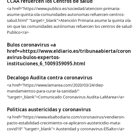
CCAA refuercen los Centros de salud
<a href="https://www.publico.es/sociedad/atencion-primaria-
asume-quinta-ola-comunidades-autonomas-refuercen-centros-
salud.html" "target=_blank">Atención Primaria asume la quinta ola
sin que las comunidades autónomas refuercen los centros de salud-
Publico</a>
Bulos coronavirus «a
href=»https://www.eldiario.es/tribunaabierta/coron
avirus-bulos-expertos-
instituciones_6_1009359095.html
Decalogo Audita contra coronavirus
<a href="https://www.lamarea.com/2020/03/24/diez-
mandamientos-para-curar-la-sanidad/"
"target=_blank">Comunicado Coronavirus Audita-LaMarea</a>
Politicas austericidas y coronavirus
<a href="https://www.elsaltodiario.com/coronavirus/vendieron-
pacto-estabilidad-crecimiento-ce-aplicaron-austericidio-mata-
covid19" "target=_blank"> Austeridad y coronavirus-ElSalto</a>