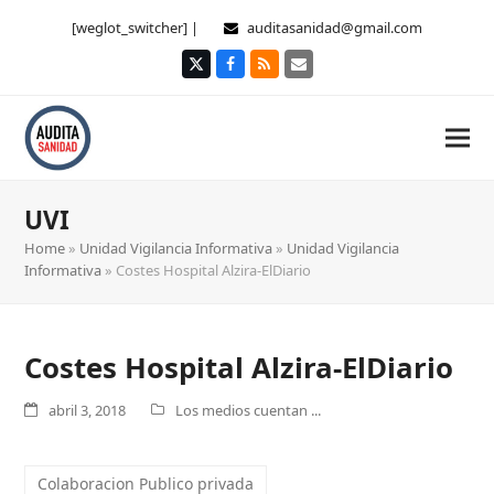
[weglot_switcher] |
auditasanidad@gmail.com
Twitter
Facebook
RSS
Correo
electrónico
UVI
Home
»
Unidad Vigilancia Informativa
»
Unidad Vigilancia
Informativa
»
Costes Hospital Alzira-ElDiario
Costes Hospital Alzira-ElDiario
abril 3, 2018
Los medios cuentan ...
Colaboracion Publico privada