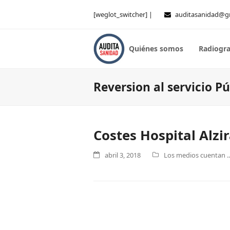
[weglot_switcher] |
auditasanidad@g
Quiénes somos
Radiogra
Reversion al servicio Pú
Costes Hospital Alzir
abril 3, 2018
Los medios cuentan ..