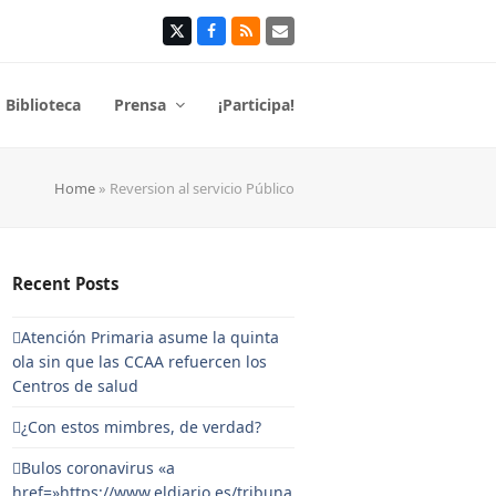
Twitter
Facebook
RSS
Correo
electrónico
Biblioteca
Prensa
¡Participa!
Home
»
Reversion al servicio Público
Recent Posts
Atención Primaria asume la quinta
ola sin que las CCAA refuercen los
Centros de salud
¿Con estos mimbres, de verdad?
Bulos coronavirus «a
href=»https://www.eldiario.es/tribuna