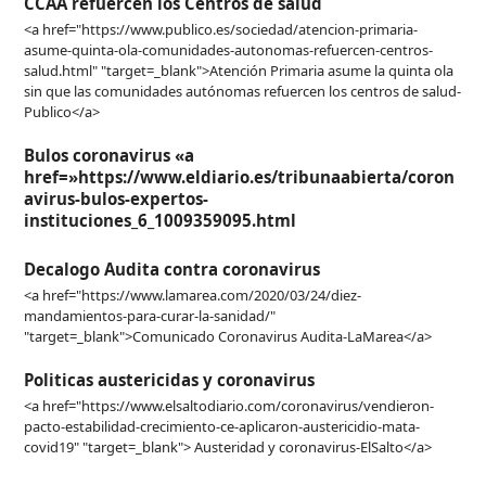
CCAA refuercen los Centros de salud
<a href="https://www.publico.es/sociedad/atencion-primaria-
asume-quinta-ola-comunidades-autonomas-refuercen-centros-
salud.html" "target=_blank">Atención Primaria asume la quinta ola
sin que las comunidades autónomas refuercen los centros de salud-
Publico</a>
Bulos coronavirus «a
href=»https://www.eldiario.es/tribunaabierta/coron
avirus-bulos-expertos-
instituciones_6_1009359095.html
Decalogo Audita contra coronavirus
<a href="https://www.lamarea.com/2020/03/24/diez-
mandamientos-para-curar-la-sanidad/"
"target=_blank">Comunicado Coronavirus Audita-LaMarea</a>
Politicas austericidas y coronavirus
<a href="https://www.elsaltodiario.com/coronavirus/vendieron-
pacto-estabilidad-crecimiento-ce-aplicaron-austericidio-mata-
covid19" "target=_blank"> Austeridad y coronavirus-ElSalto</a>