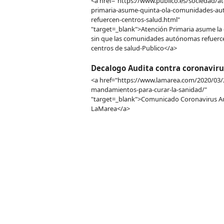
<a href="https://www.publico.es/sociedad/at
primaria-asume-quinta-ola-comunidades-a
refuercen-centros-salud.html"
"target=_blank">Atención Primaria asume la 
sin que las comunidades autónomas refuerc
centros de salud-Publico</a>
Decalogo Audita contra coronaviru
<a href="https://www.lamarea.com/2020/03/
mandamientos-para-curar-la-sanidad/"
"target=_blank">Comunicado Coronavirus Au
LaMarea</a>