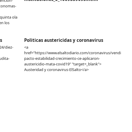
encion-
utonomas-
quinta ola
en los
s
Politicas austericidas y coronavirus
24/diez-
<a
href="https://www.elsaltodiario.com/coronavirus/vendieron-
dita-
pacto-estabilidad-crecimiento-ce-aplicaron-
austericidio-mata-covid19" "target=_blank">
Austeridad y coronavirus-ElSalto</a>