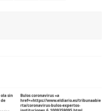
ola sin
Bulos coronavirus «a
 de
href=»https://www.eldiario.es/tribunaabie
rta/coronavirus-bulos-expertos-
instituciones_6_1009359095.html