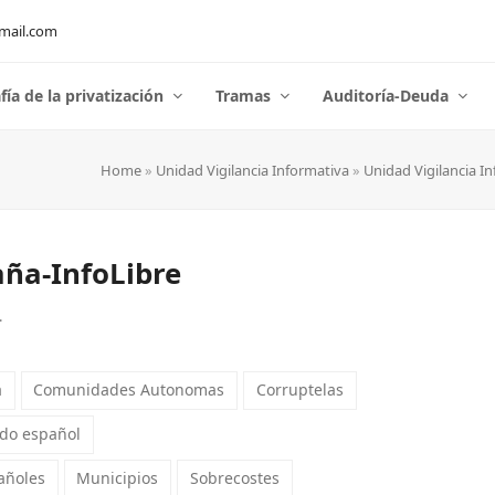
mail.com
fía de la privatización
Tramas
Auditoría-Deuda
Home
»
Unidad Vigilancia Informativa
»
Unidad Vigilancia I
aña-InfoLibre
.
a
Comunidades Autonomas
Corruptelas
do español
añoles
Municipios
Sobrecostes