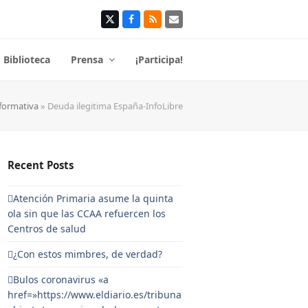
Twitter
Facebook
RSS
Correo
electrónico
Biblioteca
Prensa
¡Participa!
nformativa
»
Deuda ilegitima España-InfoLibre
Recent Posts
Atención Primaria asume la quinta
ola sin que las CCAA refuercen los
Centros de salud
¿Con estos mimbres, de verdad?
Bulos coronavirus «a
href=»https://www.eldiario.es/tribuna