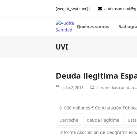
[weglot_switcher] |
auditasanidad@g
Quiénes somos
Radiogra
UVI
Deuda ilegitima Esp
julio 2, 2018
Los medios cuentan ..
81000 millones € Contratación Públic
Derroche
deuda ilegítima
Esta
Informe Asociación de Geografos esp