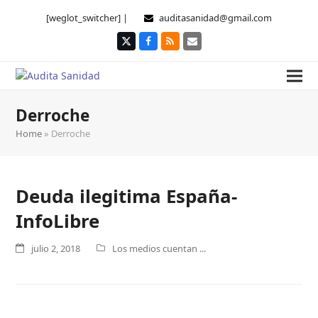
[weglot_switcher] |
auditasanidad@gmail.com
Twitter
Facebook
RSS
Correo
electrónico
Derroche
Home
»
Derroche
Deuda ilegitima España-
InfoLibre
julio 2, 2018
Los medios cuentan ...