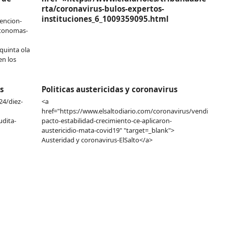
rta/coronavirus-bulos-expertos-
instituciones_6_1009359095.html
encion-
utonomas-
quinta ola
en los
s
Politicas austericidas y coronavirus
24/diez-
<a
href="https://www.elsaltodiario.com/coronavirus/vendieron-
dita-
pacto-estabilidad-crecimiento-ce-aplicaron-
austericidio-mata-covid19" "target=_blank">
Austeridad y coronavirus-ElSalto</a>