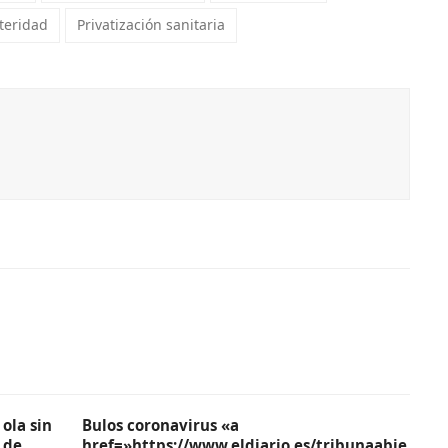
steridad
Privatización sanitaria
ola sin
Bulos coronavirus «a
 de
href=»https://www.eldiario.es/tribunaabie