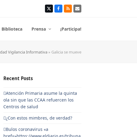
Twitter
Facebook
RSS
Correo
electrónico
Biblioteca
Prensa
¡Participa!
dad Vigilancia Informativa
»
Galicia se mueve
Recent Posts
Atención Primaria asume la quinta
ola sin que las CCAA refuercen los
Centros de salud
¿Con estos mimbres, de verdad?
Bulos coronavirus «a
href=»https://www.eldiario.es/tribuna