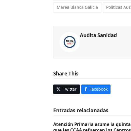
Marea Blanca Galicia
Politicas Au
Audita Sanidad
Share This
Twitter
Facebook
Entradas relacionadas
Atención Primaria asume la quinta 
que las CCAA refuercen los Centros