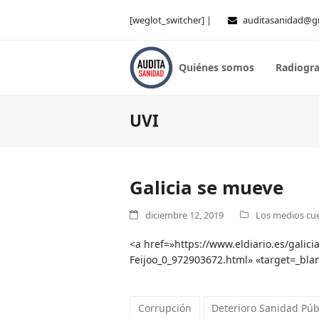
[weglot_switcher] |
auditasanidad@g
Quiénes somos
Radiogra
UVI
Galicia se mueve
diciembre 12, 2019
Los medios cue
<a href=»https://www.eldiario.es/galici
Feijoo_0_972903672.html» «target=_blan
Corrupción
Deterioro Sanidad Púb