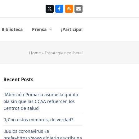
Twitter
Facebook
RSS
Correo
electrónico
Biblioteca
Prensa
¡Participa!
Home
»
Estrategia neoliberal
Recent Posts
Atención Primaria asume la quinta
ola sin que las CCAA refuercen los
Centros de salud
¿Con estos mimbres, de verdad?
Bulos coronavirus «a
href=»https://www.eldiario.es/tribuna