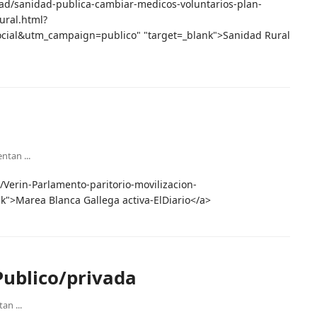
dad/sanidad-publica-cambiar-medicos-voluntarios-plan-
ural.html?
al&utm_campaign=publico" "target=_blank">Sanidad Rural
ntan ...
a/Verin-Parlamento-paritorio-movilizacion-
k">Marea Blanca Gallega activa-ElDiario</a>
Publico/privada
an ...