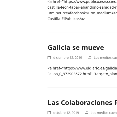
<a href="https://www.publico.es/socie
castilla-leon-tapar-abandono-sanidad-r
utm_source=facebook&utm_medium=soci
Castilla-ElPublico</a>
Galicia se mueve
diciembre 12, 2019
Los medios cue
<a href="https://www.eldiario.es/galici
Feijoo_0_972903672.html" "target=_blan
Las Colaboraciones 
octubre 12, 2019
Los medios cuent