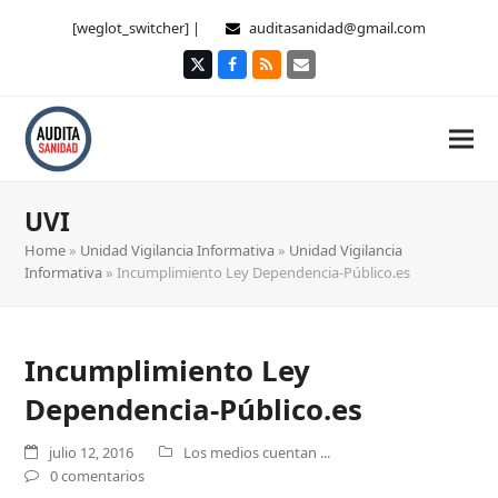
[weglot_switcher] |
auditasanidad@gmail.com
Twitter
Facebook
RSS
Correo
electrónico
UVI
Home
»
Unidad Vigilancia Informativa
»
Unidad Vigilancia
Informativa
»
Incumplimiento Ley Dependencia-Público.es
Incumplimiento Ley
Dependencia-Público.es
julio 12, 2016
Los medios cuentan ...
0 comentarios