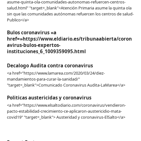
asume-quinta-ola-comunidades-autonomas-refuercen-centros-
salud.html" "target=_blank">Atención Primaria asume la quinta ola
sin que las comunidades autónomas refuercen los centros de salud-
Publico</a>
Bulos coronavirus «a
href=»https://www.eldiario.es/tribunaabierta/coron
avirus-bulos-expertos-
instituciones_6_1009359095.html
Decalogo Audita contra coronavirus
<a href="https://www.lamarea.com/2020/03/24/diez-
mandamientos-para-curar-la-sanidad/"
"target=_blank">Comunicado Coronavirus Audita-LaMarea</a>
Politicas austericidas y coronavirus
<a href="https://www.elsaltodiario.com/coronavirus/vendieron-
pacto-estabilidad-crecimiento-ce-aplicaron-austericidio-mata-
covid19" "target=_blank"> Austeridad y coronavirus-ElSalto</a>