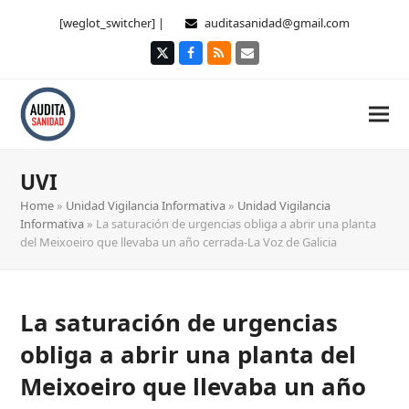
[weglot_switcher] |
auditasanidad@gmail.com
Twitter
Facebook
RSS
Correo
electrónico
UVI
Home
»
Unidad Vigilancia Informativa
»
Unidad Vigilancia
Informativa
»
La saturación de urgencias obliga a abrir una planta
del Meixoeiro que llevaba un año cerrada-La Voz de Galicia
La saturación de urgencias
obliga a abrir una planta del
Meixoeiro que llevaba un año