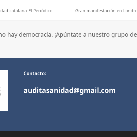
idad catalana-El Periódico
Gran manifestación en Londr
next
post:
 no hay democracia. ¡Apúntate a nuestro grupo de
Contacto:
auditasanidad@gmail.com