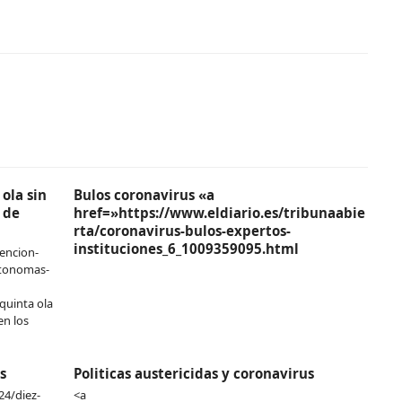
ola sin
Bulos coronavirus «a
 de
href=»https://www.eldiario.es/tribunaabie
rta/coronavirus-bulos-expertos-
instituciones_6_1009359095.html
encion-
utonomas-
quinta ola
en los
s
Politicas austericidas y coronavirus
24/diez-
<a