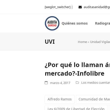
[weglot_switcher] |
auditasanidad@g
Quiénes somos
Radiogra
UVI
Home
»
Unidad Vigila
¿Por qué lo llaman á
mercado?-Infolibre
Los medios cuentan 
marzo 4, 2017
Alfredo Ramos
Comunidad de Ma
Ley 6/2009 de Libertad de Elección