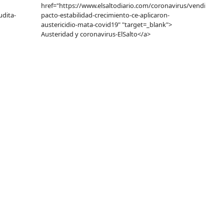
href="https://www.elsaltodiario.com/coronavirus/vendieron-
dita-
pacto-estabilidad-crecimiento-ce-aplicaron-
austericidio-mata-covid19" "target=_blank">
Austeridad y coronavirus-ElSalto</a>