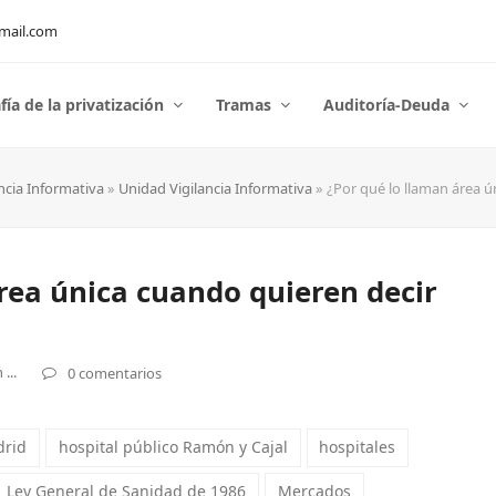
mail.com
fía de la privatización
Tramas
Auditoría-Deuda
ncia Informativa
»
Unidad Vigilancia Informativa
»
¿Por qué lo llaman área ú
rea única cuando quieren decir
...
0 comentarios
drid
hospital público Ramón y Cajal
hospitales
Ley General de Sanidad de 1986
Mercados