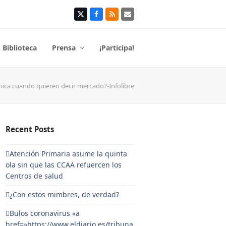
Twitter
Facebook
RSS
Correo
electrónico
Biblioteca
Prensa
¡Participa!
nica cuando quieren decir mercado?-Infolibre
Recent Posts
Atención Primaria asume la quinta
ola sin que las CCAA refuercen los
Centros de salud
¿Con estos mimbres, de verdad?
Bulos coronavirus «a
href=»https://www.eldiario.es/tribuna