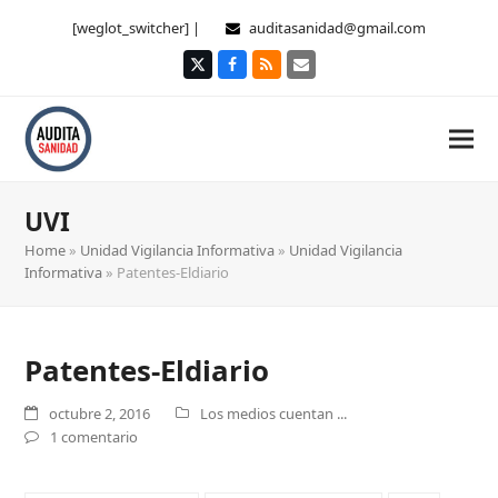
[weglot_switcher] |
auditasanidad@gmail.com
Twitter
Facebook
RSS
Correo
electrónico
UVI
Home
»
Unidad Vigilancia Informativa
»
Unidad Vigilancia
Informativa
»
Patentes-Eldiario
Patentes-Eldiario
octubre 2, 2016
Los medios cuentan ...
1 comentario