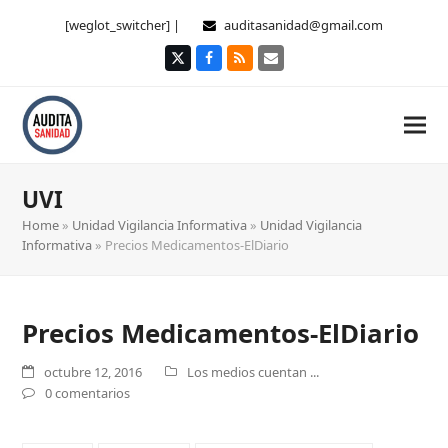
[weglot_switcher] |
auditasanidad@gmail.com
Twitter
Facebook
RSS
Correo
electrónico
UVI
Home
»
Unidad Vigilancia Informativa
»
Unidad Vigilancia
Informativa
»
Precios Medicamentos-ElDiario
Precios Medicamentos-ElDiario
octubre 12, 2016
Los medios cuentan ...
0 comentarios