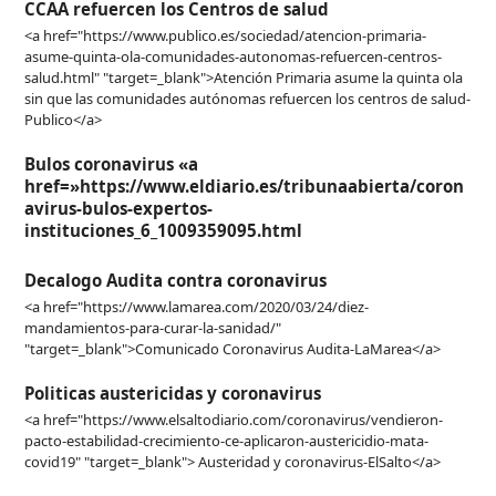
CCAA refuercen los Centros de salud
<a href="https://www.publico.es/sociedad/atencion-primaria-
asume-quinta-ola-comunidades-autonomas-refuercen-centros-
salud.html" "target=_blank">Atención Primaria asume la quinta ola
sin que las comunidades autónomas refuercen los centros de salud-
Publico</a>
Bulos coronavirus «a
href=»https://www.eldiario.es/tribunaabierta/coron
avirus-bulos-expertos-
instituciones_6_1009359095.html
Decalogo Audita contra coronavirus
<a href="https://www.lamarea.com/2020/03/24/diez-
mandamientos-para-curar-la-sanidad/"
"target=_blank">Comunicado Coronavirus Audita-LaMarea</a>
Politicas austericidas y coronavirus
<a href="https://www.elsaltodiario.com/coronavirus/vendieron-
pacto-estabilidad-crecimiento-ce-aplicaron-austericidio-mata-
covid19" "target=_blank"> Austeridad y coronavirus-ElSalto</a>