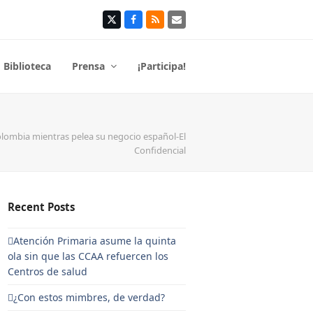
Twitter
Facebook
RSS
Correo
electrónico
Biblioteca
Prensa
¡Participa!
Colombia mientras pelea su negocio español-El
Confidencial
Recent Posts
Atención Primaria asume la quinta
ola sin que las CCAA refuercen los
Centros de salud
¿Con estos mimbres, de verdad?