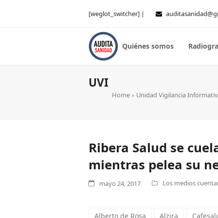
[weglot_switcher] |
auditasanidad@g
Quiénes somos
Radiogra
UVI
Home
»
Unidad Vigilancia Informati
Ribera Salud se cuel
mientras pelea su ne
Los medios cuentan 
mayo 24, 2017
Alberto de Rosa
Alzira
Cafesal