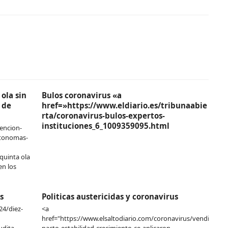
ola sin
Bulos coronavirus «a
 de
href=»https://www.eldiario.es/tribunaabie
rta/coronavirus-bulos-expertos-
instituciones_6_1009359095.html
encion-
utonomas-
quinta ola
en los
s
Politicas austericidas y coronavirus
24/diez-
<a
href="https://www.elsaltodiario.com/coronavirus/vendieron-