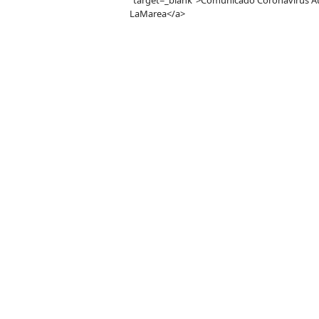
"target=_blank">Comunicado Coronavirus Au
LaMarea</a>