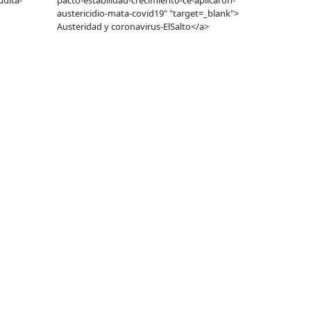
dita-
pacto-estabilidad-crecimiento-ce-aplicaron-
austericidio-mata-covid19" "target=_blank">
Austeridad y coronavirus-ElSalto</a>