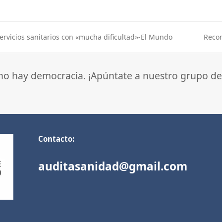
ervicios sanitarios con «mucha dificultad»-El Mundo
Recon
next
post:
 no hay democracia. ¡Apúntate a nuestro grupo de
Contacto:
auditasanidad@gmail.com