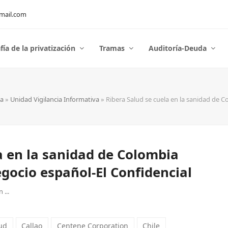
mail.com
fía de la privatización
Tramas
Auditoría-Deuda
va
»
Unidad Vigilancia Informativa
»
Ribera Salud se cuela en la sanidad de 
a en la sanidad de Colombia
gocio español-El Confidencial
...
ud
Callao
Centene Corporation
Chile